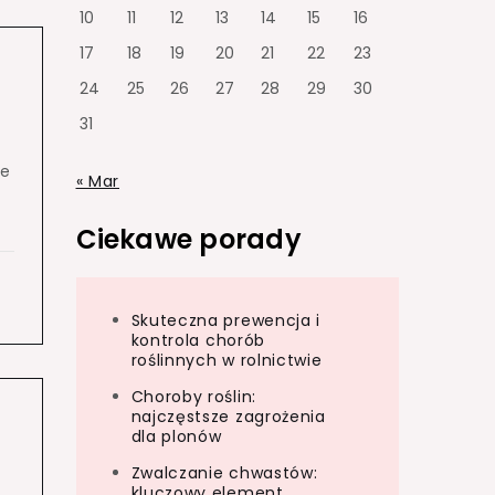
10
11
12
13
14
15
16
17
18
19
20
21
22
23
24
25
26
27
28
29
30
31
re
« Mar
Ciekawe porady
Skuteczna prewencja i
kontrola chorób
roślinnych w rolnictwie
Choroby roślin:
najczęstsze zagrożenia
dla plonów
Zwalczanie chwastów:
kluczowy element